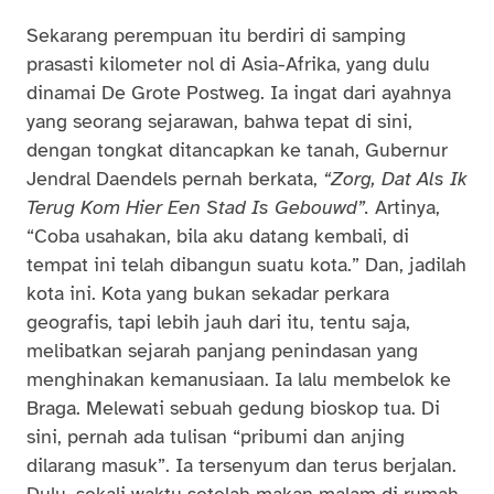
Sekarang perempuan itu berdiri di samping
prasasti kilometer nol di Asia-Afrika, yang dulu
dinamai De Grote Postweg. Ia ingat dari ayahnya
yang seorang sejarawan, bahwa tepat di sini,
dengan tongkat ditancapkan ke tanah, Gubernur
Jendral Daendels pernah berkata,
“Zorg, Dat Als Ik
Terug Kom Hier Een Stad Is Gebouwd”.
Artinya,
“Coba usahakan, bila aku datang kembali, di
tempat ini telah dibangun suatu kota.” Dan, jadilah
kota ini. Kota yang bukan sekadar perkara
geografis, tapi lebih jauh dari itu, tentu saja,
melibatkan sejarah panjang penindasan yang
menghinakan kemanusiaan. Ia lalu membelok ke
Braga. Melewati sebuah gedung bioskop tua. Di
sini, pernah ada tulisan “pribumi dan anjing
dilarang masuk”. Ia tersenyum dan terus berjalan.
Dulu, sekali waktu setelah makan malam di rumah,